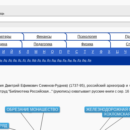
ощь
ьютеры
Финансы
Психология
Пр
цина
Педагогика
Физика
С
И
Й
К
Л
М
Н
О
П
Р
С
Т
У
Ф
Х
Ц
Ч
Дн
До
Дп
Др
Дс
Дт
Ду
Дф
Дх
Дц
Дч
Дш
Дщ
Дъ
Ды
Дь
Дэ
Дю
Дя
я Дмитрий Ефимович Семенов-Руднев) (1737-95), российский археограф и 
руд "Библиотека Российская..." (рукопись) охватывает русские книги с сер. 16 
ОБРЕЗАНИЕ
МОНАШЕСТВО
ЖЕЛЕЗНОДОРОЖНАЯ 
ХОХЛОМСКАЯ
РЯД