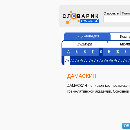
|
О проекте
Пом
Энциклопедия
Комп
Культура
Меди
А
Б
В
Г
Д
Е
Ж
З
Да
Дб
Дв
Дг
Дд
Де
Дж
Дз
Ди
Дй
Дк
Дл
Дм
ДАМАСКИН
ДАМАСКИН - епископ (до пострижени
греко-латинской академии. Основной т
ОБ