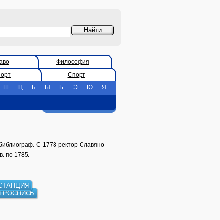
аво
Философия
порт
Спорт
Ш
Щ
Ъ
Ы
Ь
Э
Ю
Я
библиограф. С 1778 ректор Славяно-
в. по 1785.
СТАНЦИЯ
 РОСПИСЬ