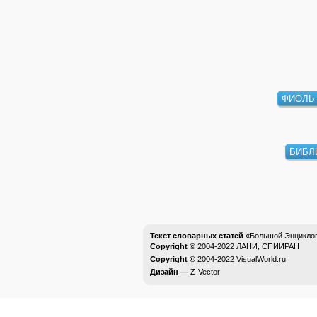
ФИОЛЬ
БИБЛ
Текст словарных статей
«Большой Энциклоп
Copyright ©
2004-2022
ЛАНИ, СПИИРАН
Copyright ©
2004-2022
VisualWorld.ru
Дизайн —
Z-Vector