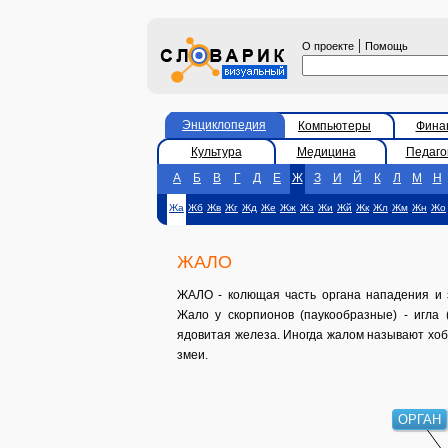
|
О проекте
Помощь
Энциклопедия
Компьютеры
Фина
Культура
Медицина
Педаго
А
Б
В
Г
Д
Е
Ж
З
И
Й
К
Л
М
Н
Жа
Жб
Жв
Жг
Жд
Же
Жж
Жз
Жи
Жй
Жк
Жл
Жм
Жн
Жо
ЖАЛО
ЖАЛО - колющая часть органа нападения и 
Жало у скорпионов (паукообразные) - игла 
ядовитая железа. Иногда жалом называют хоб
змеи.
ОРГАН