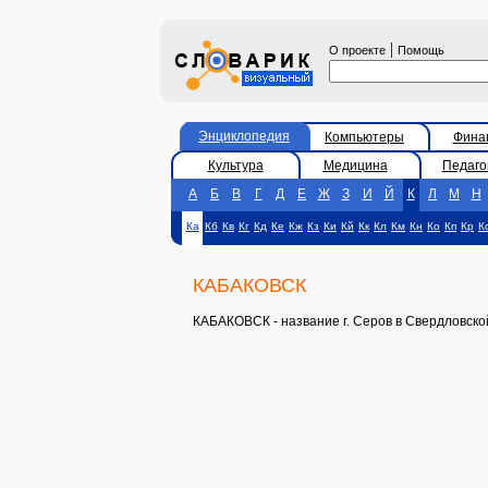
|
О проекте
Помощь
Энциклопедия
Компьютеры
Фина
Культура
Медицина
Педаго
А
Б
В
Г
Д
Е
Ж
З
И
Й
К
Л
М
Н
Ка
Кб
Кв
Кг
Кд
Ке
Кж
Кз
Ки
Кй
Кк
Кл
Км
Кн
Ко
Кп
Кр
К
КАБАКОВСК
КАБАКОВСК - название г. Серов в Свердловской