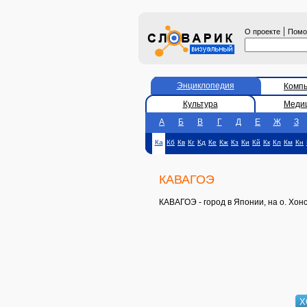
|
О проекте
Пом
Энциклопедия
Комп
Культура
Меди
А
Б
В
Г
Д
Е
Ж
З
Ка
Кб
Кв
Кг
Кд
Ке
Кж
Кз
Ки
Кй
Кк
Кл
Км
Кн
КАВАГОЭ
КАВАГОЭ - город в Японии, на о. Хо
Х