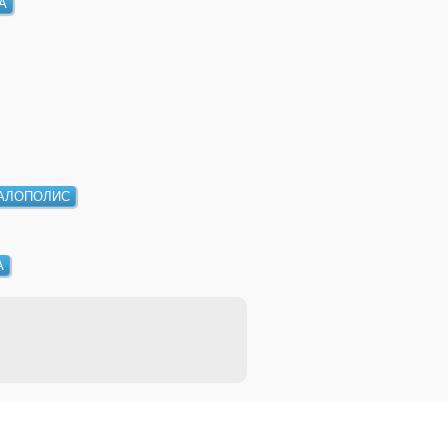
А
АЛОПОЛИС
А