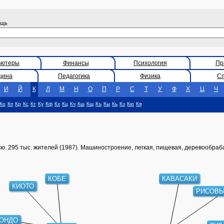
ощь
ьютеры
Финансы
Психология
Пр
цина
Педагогика
Физика
С
И
Й
К
Л
М
Н
О
П
Р
С
Т
У
Ф
Х
Ц
Ч
Ко
Кп
Кр
Кс
Кт
Ку
Кф
Кх
Кц
Кч
Кш
Кщ
Къ
Кы
Кь
Кэ
Кю
Кя
нсю. 295 тыс. жителей (1987). Машиностроение, легкая, пищевая, деревооб
КОБЕ
КАВАСАКИ
КИОТО
РИСОВЫ
ОНДО