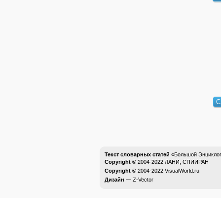
С
Текст словарных статей
«Большой Энциклоп
Copyright ©
2004-2022
ЛАНИ, СПИИРАН
Copyright ©
2004-2022
VisualWorld.ru
Дизайн —
Z-Vector