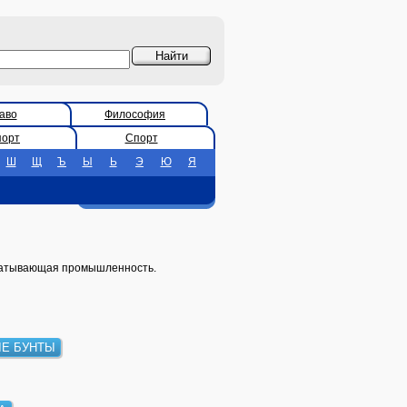
аво
Философия
порт
Спорт
Ш
Щ
Ъ
Ы
Ь
Э
Ю
Я
рабатывающая промышленность.
Е БУНТЫ