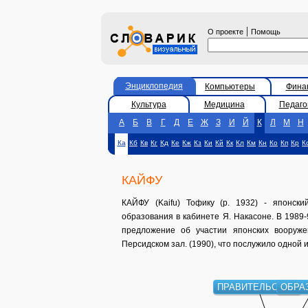
|
О проекте
Помощь
Энциклопедия
Компьютеры
Фина
Культура
Медицина
Педаго
А
Б
В
Г
Д
Е
Ж
З
И
Й
К
Л
М
Н
Ка
Кб
Кв
Кг
Кд
Ке
Кж
Кз
Ки
Кй
Кк
Кл
Км
Кн
Ко
Кп
Кр
К
КАЙФУ
КАЙФУ (Kaifu) Тофику (р. 1932) - японски
образования в кабинете Я. Накасоне. В 1989
предложение об участии японских вооруж
Персидском зал. (1990), что послужило одной 
ПРАВИТЕЛЬСТВО
ОБРАЗ