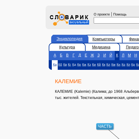
|
О проекте
Помощь
Энциклопедия
Компьютеры
Фина
Культура
Медицина
Педаго
А
Б
В
Г
Д
Е
Ж
З
И
Й
К
Л
М
Н
Ка
Кб
Кв
Кг
Кд
Ке
Кж
Кз
Ки
Кй
Кк
Кл
Км
Кн
Ко
Кп
Кр
К
КАЛЕМИЕ
КАЛЕМИЕ (Kalemie) (Калима; до 1968 Альбервиль
тыс. жителей. Текстильная, химическая, цем
ЧАСТЬ