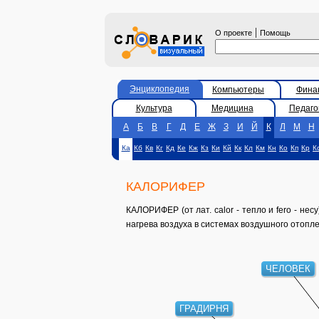
|
О проекте
Помощь
Энциклопедия
Компьютеры
Фина
Культура
Медицина
Педаго
А
Б
В
Г
Д
Е
Ж
З
И
Й
К
Л
М
Н
Ка
Кб
Кв
Кг
Кд
Ке
Кж
Кз
Ки
Кй
Кк
Кл
Км
Кн
Ко
Кп
Кр
К
КАЛОРИФЕР
КАЛОРИФЕР (от лат. calor - тепло и fero - несу
нагрева воздуха в системах воздушного отопле
ЧЕЛОВЕК
ГРАДИРНЯ