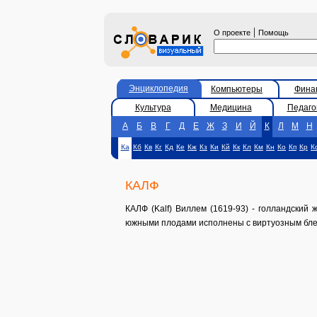
|
О проекте
Помощь
Энциклопедия
Компьютеры
Фина
Культура
Медицина
Педаго
А
Б
В
Г
Д
Е
Ж
З
И
Й
К
Л
М
Н
Ка
Кб
Кв
Кг
Кд
Ке
Кж
Кз
Ки
Кй
Кк
Кл
Км
Кн
Ко
Кп
Кр
К
КАЛФ
КАЛФ (Kalf) Виллем (1619-93) - голландски
южными плодами исполнены с виртуозным бле