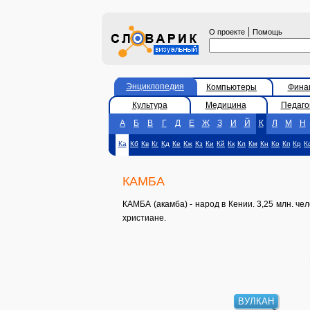
|
О проекте
Помощь
Энциклопедия
Компьютеры
Фина
Культура
Медицина
Педаго
А
Б
В
Г
Д
Е
Ж
З
И
Й
К
Л
М
Н
Ка
Кб
Кв
Кг
Кд
Ке
Кж
Кз
Ки
Кй
Кк
Кл
Км
Кн
Ко
Кп
Кр
К
КАМБА
КАМБА (акамба) - народ в Кении. 3,25 млн. ч
христиане.
ВУЛКАН