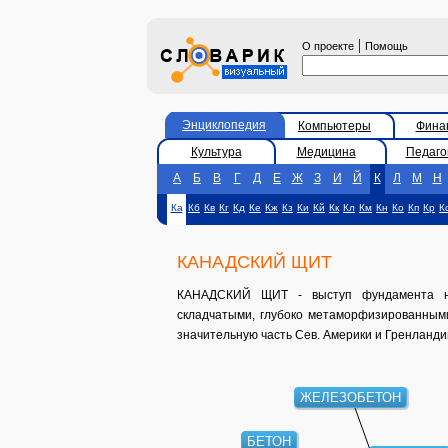
|
О проекте
Помощь
Энциклопедия
Компьютеры
Фина
Культура
Медицина
Педаго
А
Б
В
Г
Д
Е
Ж
З
И
Й
К
Л
М
Н
Ка
Кб
Кв
Кг
Кд
Ке
Кж
Кз
Ки
Кй
Кк
Кл
Км
Кн
Ко
Кп
Кр
К
КАНАДСКИЙ ЩИТ
КАНАДСКИЙ ЩИТ - выступ фундамента на
складчатыми, глубоко метаморфизированным
значительную часть Сев. Америки и Гренланди
ЖЕЛЕЗОБЕТОН
БЕТОН