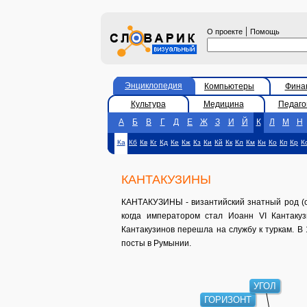
|
О проекте
Помощь
Энциклопедия
Компьютеры
Фина
Культура
Медицина
Педаго
А
Б
В
Г
Д
Е
Ж
З
И
Й
К
Л
М
Н
Ка
Кб
Кв
Кг
Кд
Ке
Кж
Кз
Ки
Кй
Кк
Кл
Км
Кн
Ко
Кп
Кр
К
КАНТАКУЗИНЫ
КАНТАКУЗИНЫ - византийский знатный род (с к
когда императором стал Иоанн VI Кантаку
Кантакузинов перешла на службу к туркам. В 
посты в Румынии.
УГОЛ
ГОРИЗОНТ