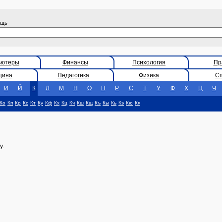
ощь
ьютеры
Финансы
Психология
Пр
цина
Педагогика
Физика
С
И
Й
К
Л
М
Н
О
П
Р
С
Т
У
Ф
Х
Ц
Ч
Ко
Кп
Кр
Кс
Кт
Ку
Кф
Кх
Кц
Кч
Кш
Кщ
Къ
Кы
Кь
Кэ
Кю
Кя
у.