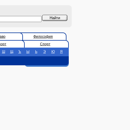
аво
Философия
порт
Спорт
Ш
Щ
Ъ
Ы
Ь
Э
Ю
Я