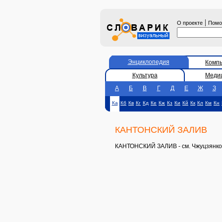
|
О проекте
Пом
Энциклопедия
Комп
Культура
Меди
А
Б
В
Г
Д
Е
Ж
З
Ка
Кб
Кв
Кг
Кд
Ке
Кж
Кз
Ки
Кй
Кк
Кл
Км
Кн
КАНТОНСКИЙ ЗАЛИВ
КАНТОНСКИЙ ЗАЛИВ - см. Чжуцзянко