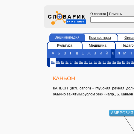
|
О проекте
Помощь
Энциклопедия
Компьютеры
Фина
Культура
Медицина
Педаго
А
Б
В
Г
Д
Е
Ж
З
И
Й
К
Л
М
Н
Ка
Кб
Кв
Кг
Кд
Ке
Кж
Кз
Ки
Кй
Кк
Кл
Км
Кн
Ко
Кп
Кр
К
КАНЬОН
КАНЬОН (исп. canon) - глубокая речная дол
обычно занятым руслом реки (напр., Б. Каньон
АМБРОЗИЯ