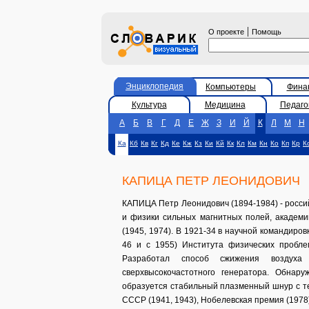
|
О проекте
Помощь
Энциклопедия
Компьютеры
Фина
Культура
Медицина
Педаго
А
Б
В
Г
Д
Е
Ж
З
И
Й
К
Л
М
Н
Ка
Кб
Кв
Кг
Кд
Ке
Кж
Кз
Ки
Кй
Кк
Кл
Км
Кн
Ко
Кп
Кр
К
КАПИЦА ПЕТР ЛЕОНИДОВИЧ
КАПИЦА Петр Леонидович (1894-1984) - росси
и физики сильных магнитных полей, академи
(1945, 1974). В 1921-34 в научной командиро
46 и с 1955) Института физических пробле
Разработал способ сжижения воздух
сверхвысокочастотного генератора. Обнар
образуется стабильный плазменный шнур с те
СССР (1941, 1943), Нобелевская премия (1978