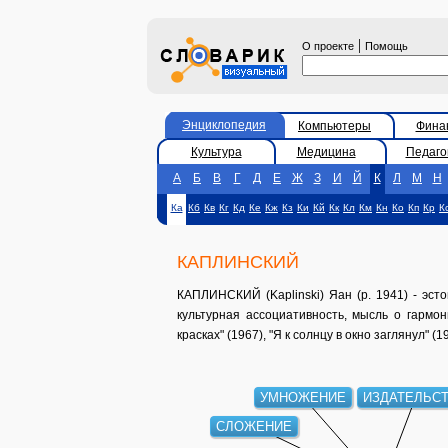
|
О проекте
Помощь
Энциклопедия
Компьютеры
Фина
Культура
Медицина
Педаго
А
Б
В
Г
Д
Е
Ж
З
И
Й
К
Л
М
Н
Ка
Кб
Кв
Кг
Кд
Ке
Кж
Кз
Ки
Кй
Кк
Кл
Км
Кн
Ко
Кп
Кр
К
КАПЛИНСКИЙ
КАПЛИНСКИЙ (Kaplinski) Яан (р. 1941) - эст
культурная ассоциативность, мысль о гармо
красках" (1967), "Я к солнцу в окно заглянул" (
УМНОЖЕНИЕ
ИЗДАТЕЛЬС
СЛОЖЕНИЕ