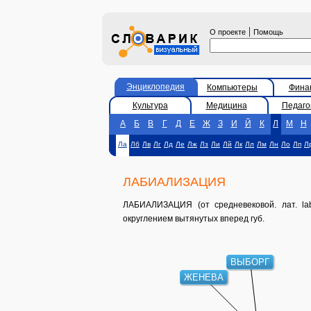
|
О проекте
Помощь
Энциклопедия
Компьютеры
Фина
Культура
Медицина
Педаго
А
Б
В
Г
Д
Е
Ж
З
И
Й
К
Л
М
Н
Ла
Лб
Лв
Лг
Лд
Ле
Лж
Лз
Ли
Лй
Лк
Лл
Лм
Лн
Ло
Лп
Л
ЛАБИАЛИЗАЦИЯ
ЛАБИАЛИЗАЦИЯ (от средневековой. лат. labi
округлением вытянутых вперед губ.
ВЫБОРГ
ЖЕНЕВА