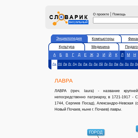
|
О проекте
Помощь
Энциклопедия
Компьютеры
Фина
Культура
Медицина
Педаго
А
Б
В
Г
Д
Е
Ж
З
И
Й
К
Л
М
Н
Ла
Лб
Лв
Лг
Лд
Ле
Лж
Лз
Ли
Лй
Лк
Лл
Лм
Лн
Ло
Лп
Л
ЛАВРА
ЛАВРА (греч. laura) - название крупне
непосредственно патриарху, в 1721-1917 - С
1744, Сергиев Посад), Александро-Невская (с
Новый Почаев, ныне г. Почаев) лавры.
ГОРОД