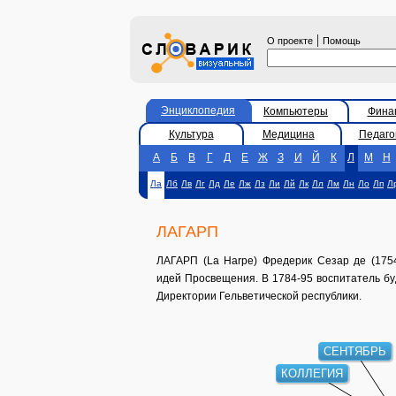
|
О проекте
Помощь
Энциклопедия
Компьютеры
Фина
Культура
Медицина
Педаго
А
Б
В
Г
Д
Е
Ж
З
И
Й
К
Л
М
Н
Ла
Лб
Лв
Лг
Лд
Ле
Лж
Лз
Ли
Лй
Лк
Лл
Лм
Лн
Ло
Лп
Л
ЛАГАРП
ЛАГАРП (La Harpe) Фредерик Сезар де (1754
идей Просвещения. В 1784-95 воспитатель бу
Директории Гельветической республики.
СЕНТЯБРЬ
КОЛЛЕГИЯ