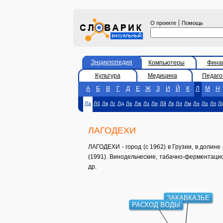
|
О проекте
Помощь
Энциклопедия
Компьютеры
Фина
Культура
Медицина
Педаго
А
Б
В
Г
Д
Е
Ж
З
И
Й
К
Л
М
Н
Ла
Лб
Лв
Лг
Лд
Ле
Лж
Лз
Ли
Лй
Лк
Лл
Лм
Лн
Ло
Лп
Л
ЛАГОДЕХИ
ЛАГОДЕХИ - город (с 1962) в Грузии, в долине р
(1991). Винодельческие, табачно-ферментац
др.
ЗАКАВКАЗЬЕ
РАСХОД ВОДЫ