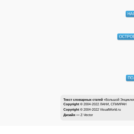
НА
ОСТРО
ПО
Текст словарных статей
«Большой Энциклоп
Copyright ©
2004-2022
ЛАНИ, СПИИРАН
Copyright ©
2004-2022
VisualWorld.ru
Дизайн —
Z-Vector