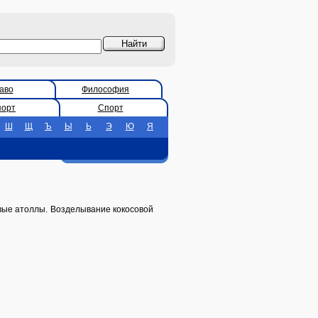
аво
Философия
порт
Спорт
Ш
Щ
Ъ
Ы
Ь
Э
Ю
Я
вые атоллы. Возделывание кокосовой