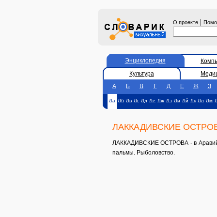
|
О проекте
Пом
Энциклопедия
Комп
Культура
Меди
А
Б
В
Г
Д
Е
Ж
З
Ла
Лб
Лв
Лг
Лд
Ле
Лж
Лз
Ли
Лй
Лк
Лл
Лм
ЛАККАДИВСКИЕ ОСТРО
ЛАККАДИВСКИЕ ОСТРОВА - в Аравийск
пальмы. Рыболовство.