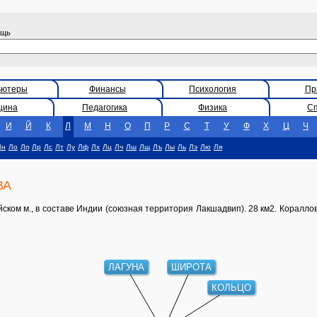
ощь
ьютеры
Финансы
Психология
Пр
цина
Педагогика
Физика
С
И
Й
К
Л
М
Н
О
П
Р
С
Т
У
Ф
Х
Ц
Ч
Лн
Ло
Лп
Лр
Лс
Лт
Лу
Лф
Лх
Лц
Лч
Лш
Лщ
Лъ
Лы
Ль
Лэ
Лю
Ля
ВА
ом м., в составе Индии (союзная территория Лакшадвип). 28 км2. Коралло
ЛАГУНА
ШИРОТА
КОЛЬЦО