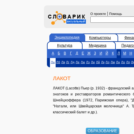
|
О проекте
Помощь
Энциклопедия
Компьютеры
Фина
Культура
Медицина
Педаго
А
Б
В
Г
Д
Е
Ж
З
И
Й
К
Л
М
Н
Ла
Лб
Лв
Лг
Лд
Ле
Лж
Лз
Ли
Лй
Лк
Лл
Лм
Лн
Ло
Лп
Л
ЛАКОТ
ЛАКОТ (Lacotte) Пьер (р. 1932) - французский 
знатоков и реставраторов романтического 
Шнейцхоффера (1972, Парижская опера), "Де
"Натали, или Швейцарская молочница" А. 
классический балет и др.).
ОБРАЗОВАНИЕ