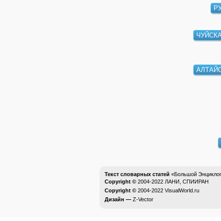
Р
ЧУЙСК
АЛТАЙ
Текст словарных статей
«Большой Энциклоп
Copyright ©
2004-2022
ЛАНИ, СПИИРАН
Copyright ©
2004-2022
VisualWorld.ru
Дизайн —
Z-Vector