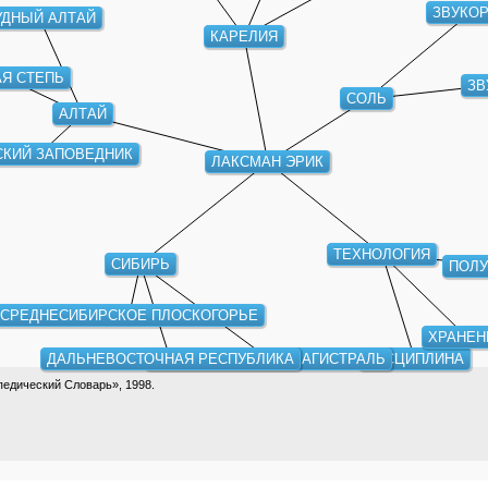
ЗВУКО
УДНЫЙ АЛТАЙ
КАРЕЛИЯ
АЯ СТЕПЬ
ЗВ
СОЛЬ
АЛТАЙ
СКИЙ ЗАПОВЕДНИК
ЛАКСМАН ЭРИК
ТЕХНОЛОГИЯ
СИБИРЬ
ПОЛУ
СРЕДНЕСИБИРСКОЕ ПЛОСКОГОРЬЕ
ХРАНЕН
ДАЛЬНЕВОСТОЧНАЯ РЕСПУБЛИКА
ТРАНССИБИРСКАЯ МАГИСТРАЛЬ
ДИСЦИПЛИНА
едический Словарь», 1998.