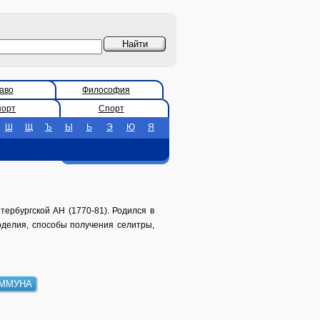
аво
Философия
порт
Спорт
Ш
Щ
Ъ
Ы
Ь
Э
Ю
Я
тербургской АН (1770-81). Родился в
оделия, способы получения селитры,
ОММУНА