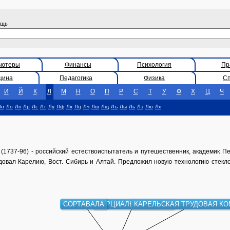
ощь
ьютеры
Финансы
Психология
Пр
цина
Педагогика
Физика
С
И
Й
К
Л
М
Н
О
П
Р
С
Т
У
Ф
Х
Ц
Ч
Лн
Ло
Лп
Лр
Лс
Лт
Лу
Лф
Лх
Лц
Лч
Лш
Лщ
Лъ
Лы
Ль
Лэ
Лю
Ля
1737-96) - российский естествоиспытатель и путешественник, академик Пе
довал Карелию, Вост. Сибирь и Алтай. Предложил новую технологию стекл
СОРТАВАЛА
МАРЦИАЛЬНЫЕ ВОДЫ
КАРЕЛЬСКАЯ ТРУДОВАЯ К