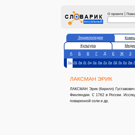
|
О проекте
Пом
Энциклопедия
Комп
Культура
Меди
А
Б
В
Г
Д
Е
Ж
З
Ла
Лб
Лв
Лг
Лд
Ле
Лж
Лз
Ли
Лй
Лк
Лл
Лм
ЛАКСМАН ЭРИК
ЛАКСМАН Эрик (Кирилл) Густавович (
Финляндии. С 1762 в России. Иссле
поваренной соли и др.