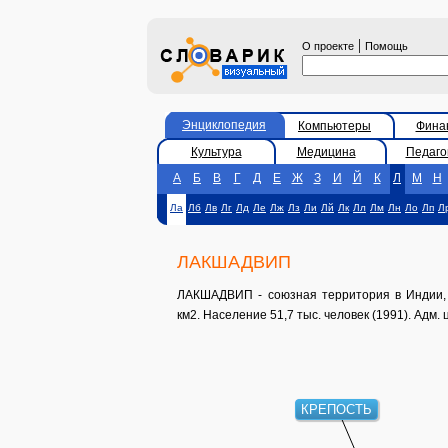
|
О проекте
Помощь
Энциклопедия
Компьютеры
Фина
Культура
Медицина
Педаго
А
Б
В
Г
Д
Е
Ж
З
И
Й
К
Л
М
Н
Ла
Лб
Лв
Лг
Лд
Ле
Лж
Лз
Ли
Лй
Лк
Лл
Лм
Лн
Ло
Лп
Л
ЛАКШАДВИП
ЛАКШАДВИП - союзная территория в Индии, в
км2. Население 51,7 тыс. человек (1991). Адм. ц
КРЕПОСТЬ