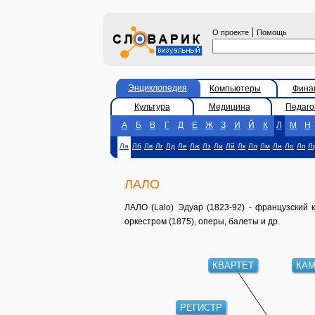
|
О проекте
Помощь
Энциклопедия
Компьютеры
Фина
Культура
Медицина
Педаго
А
Б
В
Г
Д
Е
Ж
З
И
Й
К
Л
М
Н
Ла
Лб
Лв
Лг
Лд
Ле
Лж
Лз
Ли
Лй
Лк
Лл
Лм
Лн
Ло
Лп
Л
ЛАЛО
ЛАЛО (Lalo) Эдуар (1823-92) - французский 
оркестром (1875), оперы, балеты и др.
КВАРТЕТ
КАМ
РЕГИСТР