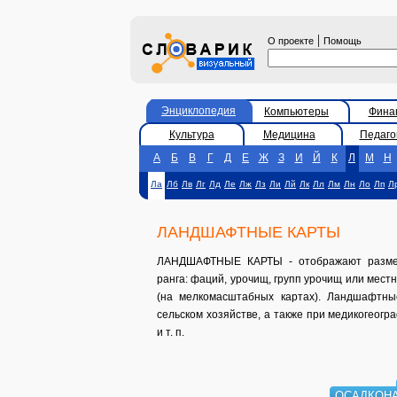
|
О проекте
Помощь
Энциклопедия
Компьютеры
Фина
Культура
Медицина
Педаго
А
Б
В
Г
Д
Е
Ж
З
И
Й
К
Л
М
Н
Ла
Лб
Лв
Лг
Лд
Ле
Лж
Лз
Ли
Лй
Лк
Лл
Лм
Лн
Ло
Лп
Л
ЛАНДШАФТНЫЕ КАРТЫ
ЛАНДШАФТНЫЕ КАРТЫ - отображают размеще
ранга: фаций, урочищ, групп урочищ или мест
(на мелкомасштабных картах). Ландшафтны
сельском хозяйстве, а также при медикогеог
и т. п.
ЛАН