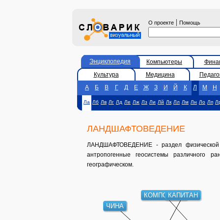
|
О проекте
Помощь
Энциклопедия
Компьютеры
Фина
Культура
Медицина
Педаго
А
Б
В
Г
Д
Е
Ж
З
И
Й
К
Л
М
Н
Ла
Лб
Лв
Лг
Лд
Ле
Лж
Лз
Ли
Лй
Лк
Лл
Лм
Лн
Ло
Лп
Л
ЛАНДШАФТОВЕДЕНИЕ
ЛАНДШАФТОВЕДЕНИЕ - раздел физической 
антропогенные геосистемы различного р
географическом.
КОМПОНЕНТ
КАПИТАН
ЧИНА
МНОЖЕСТВО