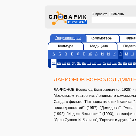
|
О проекте
Помощь
Энциклопедия
Компьютеры
Фина
Культура
Медицина
Педаго
А
Б
В
Г
Д
Е
Ж
З
И
Й
К
Л
М
Н
Ла
Лб
Лв
Лг
Лд
Ле
Лж
Лз
Ли
Лй
Лк
Лл
Лм
Лн
Ло
Лп
Л
ЛАРИОНОВ ВСЕВОЛОД ДМИТ
ЛАРИОНОВ Всеволод Дмитриевич (р. 1928) - р
Московском театре им. Ленинского комсомола
Сэнда в фильме "Пятнадцатилетний капитан". 
неожиданностей" (1957), "Демидовы", "Анна 
(1992), "Кодекс бесчестия" (1993), в телефи
"Дело Сухово-Кобылина", "Горячев и другие" и 