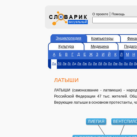
|
О проекте
Помощь
Энциклопедия
Компьютеры
Фина
Культура
Медицина
Педаго
А
Б
В
Г
Д
Е
Ж
З
И
Й
К
Л
М
Н
Ла
Лб
Лв
Лг
Лд
Ле
Лж
Лз
Ли
Лй
Лк
Лл
Лм
Лн
Ло
Лп
Л
ЛАТЫШИ
ЛАТЫШИ (самоназвание - латвиеши) - народ,
Российской Федерации 47 тыс. жителей. Обща
Верующие латыши в основном протестанты, час
ЛИЕПАЯ
ВЕНТСПИЛ