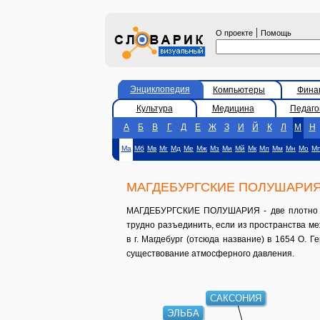
|
О проекте
Помощь
Энциклопедия
Компьютеры
Фина
Культура
Медицина
Педаго
А
Б
В
Г
Д
Е
Ж
З
И
Й
К
Л
М
Н
Ма
Мб
Мв
Мг
Мд
Ме
Мж
Мз
Ми
Мй
Мк
Мл
Мм
Мн
Мо
М
МАГДЕБУРГСКИЕ ПОЛУШАРИ
МАГДЕБУРГСКИЕ ПОЛУШАРИЯ - две плотно пр
трудно разъединить, если из пространства м
в г. Магдебург (отсюда название) в 1654 О.
существование атмосферного давления.
САКСОНИЯ
ЭЛЬБА