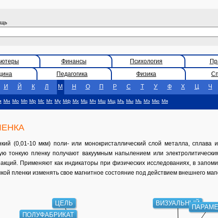
ощь
ьютеры
Финансы
Психология
Пр
цина
Педагогика
Физика
С
И
Й
К
Л
М
Н
О
П
Р
С
Т
У
Ф
Х
Ц
Ч
м
Мн
Мо
Мп
Мр
Мс
Мт
Му
Мф
Мх
Мц
Мч
Мш
Мщ
Мъ
Мы
Мь
Мэ
Мю
Мя
ЛЕНКА
 (0,01-10 мкм) поли- или монокристаллический слой металла, сплава 
ную тонкую пленку получают вакуумным напылением или электролитически
акций. Применяют как индикаторы при физических исследованиях, в запомин
нкой пленки изменять свое магнитное состояние под действием внешнего магн
ЦЕЛЬ
ВИЗУАЛЬНЫЙ
ПАРАМ
ПОЛУФАБРИКАТ