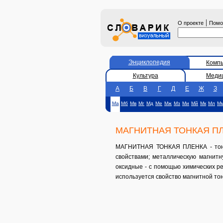
|
О проекте
Пом
Энциклопедия
Комп
Культура
Меди
А
Б
В
Г
Д
Е
Ж
З
Ма
Мб
Мв
Мг
Мд
Ме
Мж
Мз
Ми
Мй
Мк
Мл
М
МАГНИТНАЯ ТОНКАЯ П
МАГНИТНАЯ ТОНКАЯ ПЛЕНКА - тонкий
свойствами; металлическую магнит
оксидные - с помощью химических ре
используется свойство магнитной то