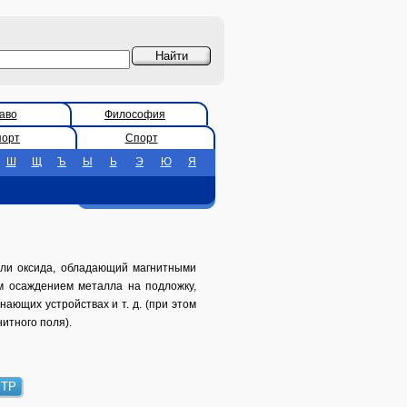
аво
Философия
порт
Спорт
Ш
Щ
Ъ
Ы
Ь
Э
Ю
Я
или оксида, обладающий магнитными
м осаждением металла на подложку,
ающих устройствах и т. д. (при этом
итного поля).
ЕТР