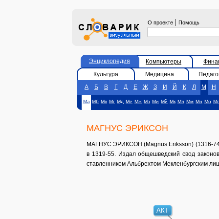
|
О проекте
Помощь
Энциклопедия
Компьютеры
Фина
Культура
Медицина
Педаго
А
Б
В
Г
Д
Е
Ж
З
И
Й
К
Л
М
Н
Ма
Мб
Мв
Мг
Мд
Ме
Мж
Мз
Ми
Мй
Мк
Мл
Мм
Мн
Мо
М
МАГНУС ЭРИКСОН
МАГНУС ЭРИКСОН (Magnus Eriksson) (1316-74)
в 1319-55. Издал общешведский свод законов 
ставленником Альбрехтом Мекленбургским лиш
АКТ