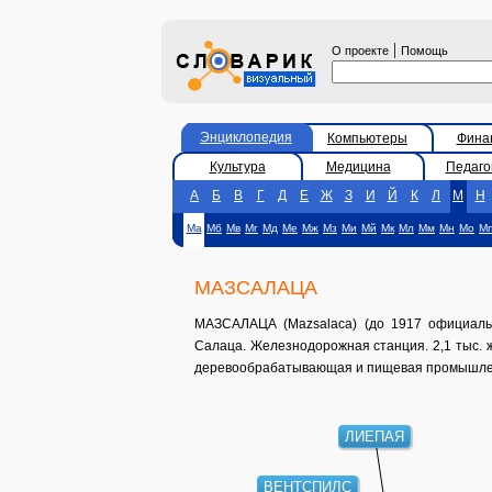
|
О проекте
Помощь
Энциклопедия
Компьютеры
Фина
Культура
Медицина
Педаго
А
Б
В
Г
Д
Е
Ж
З
И
Й
К
Л
М
Н
Ма
Мб
Мв
Мг
Мд
Ме
Мж
Мз
Ми
Мй
Мк
Мл
Мм
Мн
Мо
М
МАЗСАЛАЦА
МАЗСАЛАЦА (Mazsalaca) (до 1917 официально
Салаца. Железнодорожная станция. 2,1 тыс. ж
деревообрабатывающая и пищевая промышле
ЛИЕПАЯ
ВЕНТСПИЛС