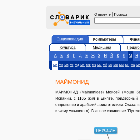
|
О проекте
Помощь
Энциклопедия
Компьютеры
Фина
Культура
Медицина
Педаго
А
Б
В
Г
Д
Е
Ж
З
И
Й
К
Л
М
Н
Ма
Мб
Мв
Мг
Мд
Ме
Мж
Мз
Ми
Мй
Мк
Мл
Мм
Мн
Мо
М
МАЙМОНИД
МАЙМОНИД (Maimonides) Моисей (Моше бен
Испании, с 1165 жил в Египте, придворный 
откровение и арабский аристотелизм. Оказал в
и Фому Аквинского). Главное сочинение "Путев
ПРУССИЯ