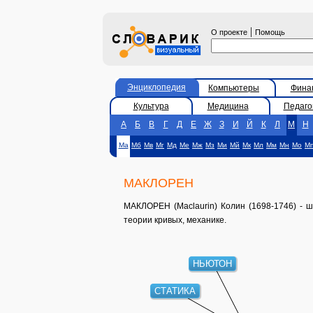
|
О проекте
Помощь
Энциклопедия
Компьютеры
Фина
Культура
Медицина
Педаго
А
Б
В
Г
Д
Е
Ж
З
И
Й
К
Л
М
Н
Ма
Мб
Мв
Мг
Мд
Ме
Мж
Мз
Ми
Мй
Мк
Мл
Мм
Мн
Мо
М
МАКЛОРЕН
МАКЛОРЕН (Maclaurin) Колин (1698-1746) - ш
теории кривых, механике.
НЬЮТОН
СТАТИКА