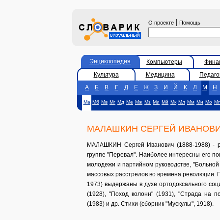
|
О проекте
Помощь
Энциклопедия
Компьютеры
Фина
Культура
Медицина
Педаго
А
Б
В
Г
Д
Е
Ж
З
И
Й
К
Л
М
Н
Ма
Мб
Мв
Мг
Мд
Ме
Мж
Мз
Ми
Мй
Мк
Мл
Мм
Мн
Мо
М
МАЛАШКИН СЕРГЕЙ ИВАНОВ
МАЛАШКИН Сергей Иванович (1888-1988) - ру
группе "Перевал". Наиболее интересны его пов
молодежи и партийном руководстве, "Больной 
массовых расстрелов во времена революции. П
1973) выдержаны в духе ортодоксального соц
(1928), "Поход колонн" (1931), "Страда на п
(1983) и др. Стихи (сборник "Мускулы", 1918).