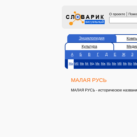
|
О проекте
Пом
Энциклопедия
Комп
Культура
Меди
А
Б
В
Г
Д
Е
Ж
З
Ма
Мб
Мв
Мг
Мд
Ме
Мж
Мз
Ми
Мй
Мк
Мл
М
МАЛАЯ РУСЬ
МАЛАЯ РУСЬ - историческое название