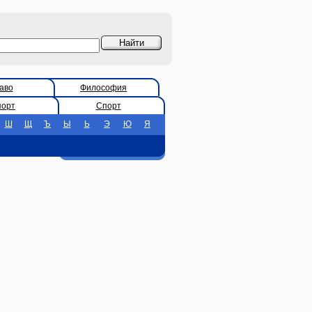
аво
Философия
порт
Спорт
Ш
Щ
Ъ
Ы
Ь
Э
Ю
Я