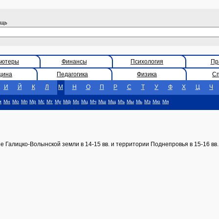
ощь
ьютеры
Финансы
Психология
Пр
цина
Педагогика
Физика
С
И
Й
К
Л
М
Н
О
П
Р
С
Т
У
Ф
Х
Ц
Ч
м
Мн
Мо
Мп
Мр
Мс
Мт
Му
Мф
Мх
Мц
Мч
Мш
Мщ
Мъ
Мы
Мь
Мэ
Мю
Мя
 Галицко-Волынской земли в 14-15 вв. и территории Поднепровья в 15-16 вв.