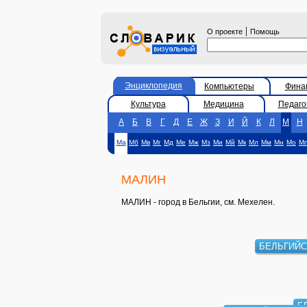
|
О проекте
Помощь
Энциклопедия
Компьютеры
Фина
Культура
Медицина
Педаго
А
Б
В
Г
Д
Е
Ж
З
И
Й
К
Л
М
Н
Ма
Мб
Мв
Мг
Мд
Ме
Мж
Мз
Ми
Мй
Мк
Мл
Мм
Мн
Мо
М
МАЛИН
МАЛИН - город в Бельгии, см. Мехелен.
БЕЛЬГИЙС
Б