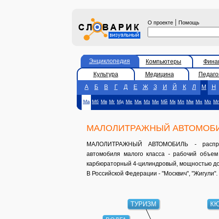
|
О проекте
Помощь
Энциклопедия
Компьютеры
Фина
Культура
Медицина
Педаго
А
Б
В
Г
Д
Е
Ж
З
И
Й
К
Л
М
Н
Ма
Мб
Мв
Мг
Мд
Ме
Мж
Мз
Ми
Мй
Мк
Мл
Мм
Мн
Мо
М
МАЛОЛИТРАЖНЫЙ АВТОМОБ
МАЛОЛИТРАЖНЫЙ АВТОМОБИЛЬ - распрост
автомобиля малого класса - рабочий объем д
карбюраторный 4-цилиндровый, мощностью до 60
В Российской Федерации - "Москвич", "Жигули".
ТУРИЗМ
К