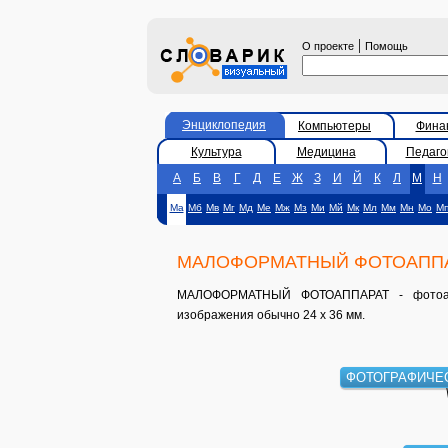
|
О проекте
Помощь
Энциклопедия
Компьютеры
Фина
Культура
Медицина
Педаго
А
Б
В
Г
Д
Е
Ж
З
И
Й
К
Л
М
Н
Ма
Мб
Мв
Мг
Мд
Ме
Мж
Мз
Ми
Мй
Мк
Мл
Мм
Мн
Мо
М
МАЛОФОРМАТНЫЙ ФОТОАПП
МАЛОФОРМАТНЫЙ ФОТОАППАРАТ - фотоапп
изображения обычно 24 х 36 мм.
ФОТОГРАФИЧЕ