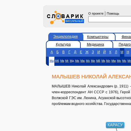
|
О проекте
Помощь
Энциклопедия
Компьютеры
Фина
Культура
Медицина
Педаго
А
Б
В
Г
Д
Е
Ж
З
И
Й
К
Л
М
Н
Ма
Мб
Мв
Мг
Мд
Ме
Мж
Мз
Ми
Мй
Мк
Мл
Мм
Мн
Мо
М
МАЛЫШЕВ НИКОЛАЙ АЛЕКСА
МАЛЫШЕВ Николай Александрович (р. 1911) - 
член-корреспондент АН СССР с 1976), Герой 
Волжской ГЭС им. Ленина, Асуанской высотной
проблемам водного хозяйства. Государственн
КАРАСУ