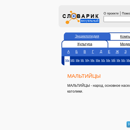
|
О проекте
Пом
Энциклопедия
Комп
Культура
Меди
А
Б
В
Г
Д
Е
Ж
З
Ма
Мб
Мв
Мг
Мд
Ме
Мж
Мз
Ми
Мй
Мк
Мл
М
МАЛЬТИЙЦЫ
МАЛЬТИЙЦЫ - народ, основное населен
католики.