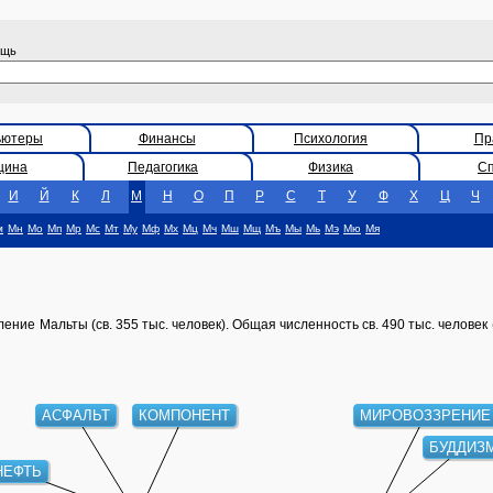
ощь
ьютеры
Финансы
Психология
Пр
цина
Педагогика
Физика
С
И
Й
К
Л
М
Н
О
П
Р
С
Т
У
Ф
Х
Ц
Ч
м
Мн
Мо
Мп
Мр
Мс
Мт
Му
Мф
Мх
Мц
Мч
Мш
Мщ
Мъ
Мы
Мь
Мэ
Мю
Мя
ие Мальты (св. 355 тыс. человек). Общая численность св. 490 тыс. человек 
АСФАЛЬТ
КОМПОНЕНТ
МИРОВОЗЗРЕНИЕ
БУДДИЗ
НЕФТЬ