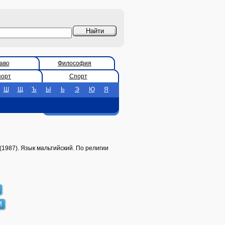
аво
Философия
порт
Спорт
Ш
Щ
Ъ
Ы
Ь
Э
Ю
Я
(1987). Язык мальтийский. По религии
М