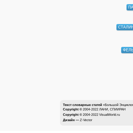
П
СТАЛИ
ФЕЛ
Текст словарных статей
«Большой Энциклоп
Copyright ©
2004-2022
ЛАНИ, СПИИРАН
Copyright ©
2004-2022
VisualWorld.ru
Дизайн —
Z-Vector