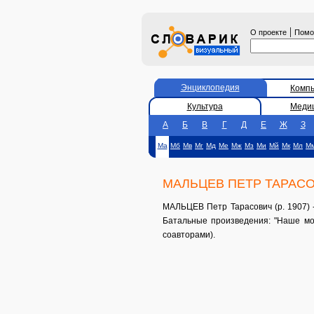
|
О проекте
Пом
Энциклопедия
Комп
Культура
Меди
А
Б
В
Г
Д
Е
Ж
З
Ма
Мб
Мв
Мг
Мд
Ме
Мж
Мз
Ми
Мй
Мк
Мл
М
МАЛЬЦЕВ ПЕТР ТАРАС
МАЛЬЦЕВ Петр Тарасович (р. 1907) -
Батальные произведения: "Наше мор
соавторами).