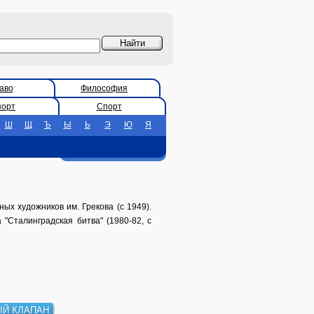
аво
Философия
порт
Спорт
Ш
Щ
Ъ
Ы
Ь
Э
Ю
Я
ых художников им. Грекова (с 1949).
"Сталинградская битва" (1980-82, с
Й КЛАПАН