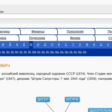
ощь
ьютеры
Финансы
Психология
Пр
цина
Педагогика
Физика
С
И
Й
К
Л
М
Н
О
П
Р
С
Т
У
Ф
Х
Ц
Ч
м
Мн
Мо
Мп
Мр
Мс
Мт
Му
Мф
Мх
Мц
Мч
Мш
Мщ
Мъ
Мы
Мь
Мэ
Мю
Мя
ОВИЧ
 российский живописец, народный художник СССР (1974). Член Студии воен
е" (1947), диорама "Штурм Сапун-горы 7 мая 1944 года" (1959), панорама 
ДАГЕР
ШТУРМ
ДЫХАТЕЛЬНЫ