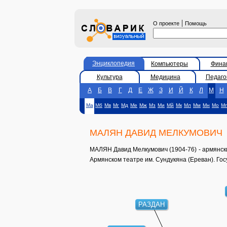
|
О проекте
Помощь
Энциклопедия
Компьютеры
Фина
Культура
Медицина
Педаго
А
Б
В
Г
Д
Е
Ж
З
И
Й
К
Л
М
Н
Ма
Мб
Мв
Мг
Мд
Ме
Мж
Мз
Ми
Мй
Мк
Мл
Мм
Мн
Мо
М
МАЛЯН ДАВИД МЕЛКУМОВИЧ
МАЛЯН Давид Мелкумович (1904-76) - армянски
Армянском театре им. Сундукяна (Ереван). Го
РАЗДАН
ЭРИВАНЬ