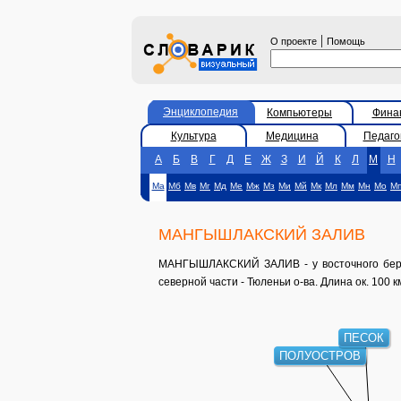
|
О проекте
Помощь
Энциклопедия
Компьютеры
Фина
Культура
Медицина
Педаго
А
Б
В
Г
Д
Е
Ж
З
И
Й
К
Л
М
Н
Ма
Мб
Мв
Мг
Мд
Ме
Мж
Мз
Ми
Мй
Мк
Мл
Мм
Мн
Мо
М
МАНГЫШЛАКСКИЙ ЗАЛИВ
МАНГЫШЛАКСКИЙ ЗАЛИВ - у восточного берега
северной части - Тюленьи о-ва. Длина ок. 100 км
ПЕСОК
ПОЛУОСТРОВ