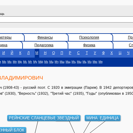
ощь
ьютеры
Финансы
Психология
Пр
цина
Педагогика
Физика
С
И
Й
К
Л
М
Н
О
П
Р
С
Т
У
Ф
Х
Ц
Ч
м
Мн
Мо
Мп
Мр
Мс
Мт
Му
Мф
Мх
Мц
Мч
Мш
Мщ
Мъ
Мы
Мь
Мэ
Мю
Мя
ВЛАДИМИРОВИЧ
908-43) - русский поэт. С 1920 в эмиграции (Париж). В 1942 депортиров
" (1930), "Верность" (1932), "Третий час" (1935), "Годы" (опубликован в 19
РЕЙНСКИЕ СЛАНЦЕВЫЕ ГОРЫ
ЗВЕЗДНЫЙ
МИНА
ЕДИНИЦА
ЕННЫЙ БЛОК