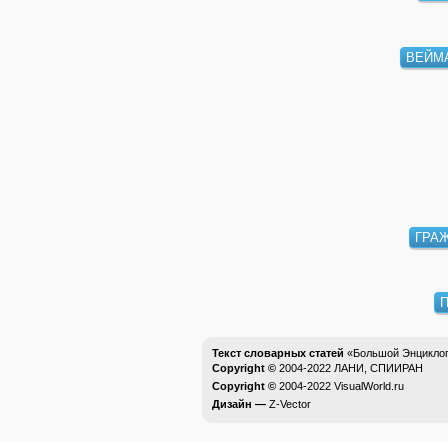
ВЕЙМ
ГРА
П
Текст словарных статей
«Большой Энциклоп
Copyright ©
2004-2022
ЛАНИ, СПИИРАН
Copyright ©
2004-2022
VisualWorld.ru
Дизайн —
Z-Vector