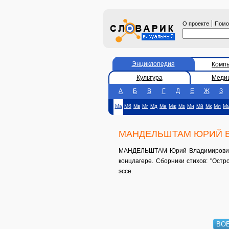
|
О проекте
Пом
Энциклопедия
Комп
Культура
Меди
А
Б
В
Г
Д
Е
Ж
З
Ма
Мб
Мв
Мг
Мд
Ме
Мж
Мз
Ми
Мй
Мк
Мл
М
МАНДЕЛЬШТАМ ЮРИЙ 
МАНДЕЛЬШТАМ Юрий Владимирович (1
концлагере. Сборники стихов: "Остров
эссе.
ВО