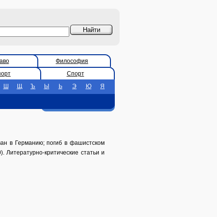
аво
Философия
порт
Спорт
Ш
Щ
Ъ
Ы
Ь
Э
Ю
Я
ан в Германию; погиб в фашистском
50). Литературно-критические статьи и