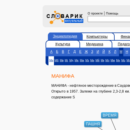
|
О проекте
Помощь
Энциклопедия
Компьютеры
Фина
Культура
Медицина
Педаго
А
Б
В
Г
Д
Е
Ж
З
И
Й
К
Л
М
Н
Ма
Мб
Мв
Мг
Мд
Ме
Мж
Мз
Ми
Мй
Мк
Мл
Мм
Мн
Мо
М
МАНИФА
МАНИФА - нефтяное месторождение в Саудовск
Открыто в 1957. Залежи на глубине 2,3-2,8 км
содержание S
ВРЕМЯ
ПАШНЯ