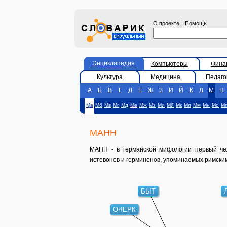
|
О проекте
Помощь
Энциклопедия
Компьютеры
Фина
Культура
Медицина
Педаго
А
Б
В
Г
Д
Е
Ж
З
И
Й
К
Л
М
Н
Ма
Мб
Мв
Мг
Мд
Ме
Мж
Мз
Ми
Мй
Мк
Мл
Мм
Мн
Мо
М
МАНН
МАНН - в германской мифологии первый чел
истевонов и герминонов, упоминаемых римски
БЫТ
ОЧЕРК