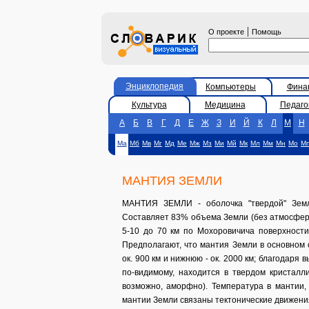
|
О проекте
Помощь
Энциклопедия
Компьютеры
Фина
Культура
Медицина
Педаго
А
Б
В
Г
Д
Е
Ж
З
И
Й
К
Л
М
Н
Ма
Мб
Мв
Мг
Мд
Ме
Мж
Мз
Ми
Мй
Мк
Мл
Мм
Мн
Мо
М
МАНТИЯ ЗЕМЛИ
МАНТИЯ ЗЕМЛИ - оболочка "твердой" Земл
Составляет 83% объема Земли (без атмосферы
5-10 до 70 км по Мохоровичича поверхности
Предполагают, что мантия Земли в основном
ок. 900 км и нижнюю - ок. 2000 км; благодаря
по-видимому, находится в твердом кристалл
возможно, аморфно). Температура в мантии,
мантии Земли связаны тектонические движения