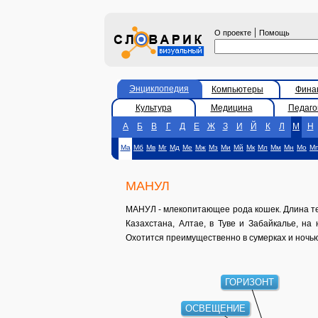
|
О проекте
Помощь
Энциклопедия
Компьютеры
Фина
Культура
Медицина
Педаго
А
Б
В
Г
Д
Е
Ж
З
И
Й
К
Л
М
Н
Ма
Мб
Мв
Мг
Мд
Ме
Мж
Мз
Ми
Мй
Мк
Мл
Мм
Мн
Мо
М
МАНУЛ
МАНУЛ - млекопитающее рода кошек. Длина тела о
Казахстана, Алтае, в Туве и Забайкалье, на
Охотится преимущественно в сумерках и ночью
ГОРИЗОНТ
ОСВЕЩЕНИЕ