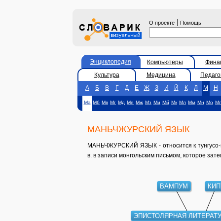
|
О проекте
Помощь
Энциклопедия
Компьютеры
Фина
Культура
Медицина
Педаго
А
Б
В
Г
Д
Е
Ж
З
И
Й
К
Л
М
Н
Ма
Мб
Мв
Мг
Мд
Ме
Мж
Мз
Ми
Мй
Мк
Мл
Мм
Мн
Мо
М
МАНЬЧЖУРСКИЙ ЯЗЫК
МАНЬЧЖУРСКИЙ ЯЗЫК - относится к тунгусо-м
в. в записи монгольским письмом, которое зат
ВАМПУМ
КИП
ЭПИСТОЛЯРНАЯ ЛИТЕРАТ